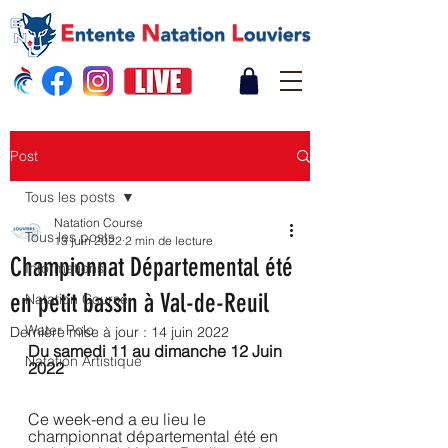
Post
Tous les posts
Natation Course
Tous les posts
13 juin 2022
2 min de lecture
Championnat Départemental été
Informations
en petit bassin à Val-de-Reuil
Natation Course
Water Polo
Dernière mise à jour :
14 juin 2022
Du samedi 11 au dimanche 12 Juin 
Natation Artistique
2022
Ce week-end a eu lieu le 
championnat départemental été en 