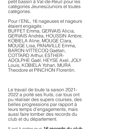
petit bassin à Val-de-Reuil pour les 
catégories Jeunes/Juniors et toutes 
catégories.  
Pour l’ENL, 16 nageuses et nageurs 
étaient engagés :
BUFFET Emma, GERVAIS Alicia, 
GERVAIS Andréa, HOUSSIN Ambre, 
KOBIELA Aline, MOUGE Clara, 
MOUGE Lisa, PANAVILLE Emma, 
BARON-VITTECOQ Gaétan, 
COTTARD Arthur, ESTHER-
ADOLPHE Gaël, HEYSE Axel, JOLY 
Louis, KOBIELA Yohan, MURA 
Theodore et PINCHON Florentin.
Le travail de toute la saison 2021-
2022 a porté ses fruits, car tous ont 
pu réaliser des supers courses, des 
belles progressions par rapport à 
leurs temps d’engagements, mais 
aussi faire tomber des records du 
club et du département.  
Il est à noter que 
16 records du club 