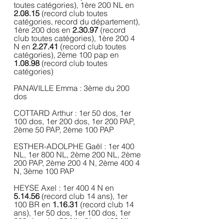
toutes catégories), 1ère 200 NL en 
2.08.15 
(record club toutes 
catégories, record du département), 
1ère 200 dos en 
2.30.97 
(record 
club toutes catégories), 1ère 200 4 
N en 
2.27.41 
(record club toutes 
catégories), 2ème 100 pap en 
1.08.98 
(record club toutes 
catégories)
PANAVILLE Emma : 3ème du 200 
dos
COTTARD Arthur : 1er 50 dos, 1er 
100 dos, 1er 200 dos, 1er 200 PAP, 
2ème 50 PAP, 2ème 100 PAP
ESTHER-ADOLPHE Gaël : 1er 400 
NL, 1er 800 NL, 2ème 200 NL, 2ème 
200 PAP, 2ème 200 4 N, 2ème 400 4 
N, 3ème 100 PAP  
HEYSE Axel : 1er 400 4 N en 
5.14.56 
(record club 14 ans), 1er 
100 BR en 
1.16.31
 (record club 14 
ans), 1er 50 dos, 1er 100 dos, 1er 