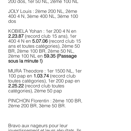
200 dos, 1er 50 NL, 2ème 100 NL
JOLY Louis : 2ème 200 NL, 2ème 
400 4 N, 3ème 400 NL, 3ème 100 
dos
KOBIELA Yohan : 1er 200 4 N en 
2.23.87 
(record club 15 ans),
1er 
400 4 N en 
5.07.06 
(record club 15 
ans et toutes catégories), 2ème 50 
BR, 2ème 100 BR, 2ème 50 NL, 
2ème 100 NL en 
59.35 (Passage 
sous la minute !)
MURA Theodore : 1er 1500 NL, 1er 
100 pap en 
1.03.74 
(record club 
toutes catégories),
1er 200 pap en 
2.25.22 
(record club toutes 
catégories),
2ème 50 pap
PINCHON Florentin : 2ème 100 BR, 
2ème 200 BR, 3ème 50 BR.
Bravo aux nageurs pour leur 
investissement et leurs résultats. Ils 