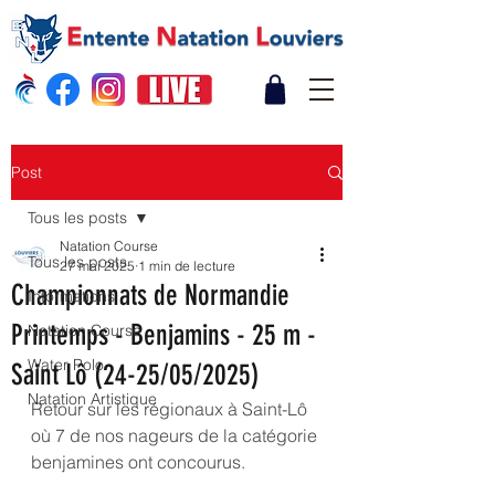
Post
Tous les posts
Natation Course
Tous les posts
27 mai 2025
1 min de lecture
Championnats de Normandie
Informations
Printemps - Benjamins - 25 m -
Natation Course
Water Polo
Saint Lô (24-25/05/2025)
Natation Artistique
Retour sur les régionaux à Saint-Lô 
où 7 de nos nageurs de la catégorie 
benjamines ont concourus. 