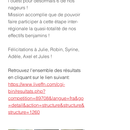
l’ouest pour désormais 6 de nos 
nageurs ! 
Mission accomplie que de pouvoir 
faire participer à cette étape inter-
régionale la quasi-totalité de nos 
effectifs benjamins ! 
Félicitations à Julie, Robin, Syrine, 
Adèle, Axel et Jules ! 
Retrouvez l'ensemble des résultats 
en cliquant sur le lien suivant:
https://www.liveffn.com/cgi-
bin/resultats.php?
competition=89708&langue=fra&go
=detail&action=structure&structure&
structure=1260