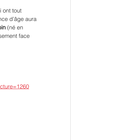
 ont tout 
nce d’âge aura 
in
 (né en 
ssement face 
ucture=1260