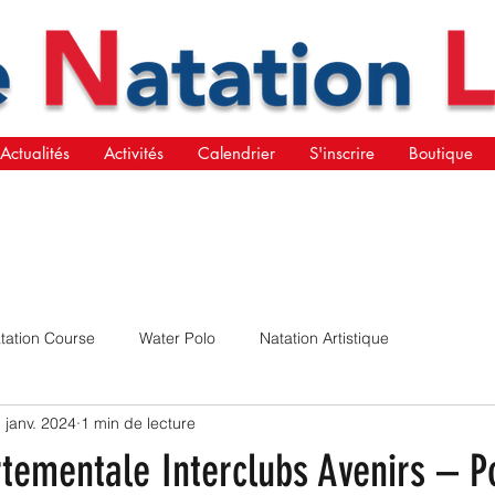
Actualités
Activités
Calendrier
S'inscrire
Boutique
tation Course
Water Polo
Natation Artistique
 janv. 2024
1 min de lecture
tementale Interclubs Avenirs – P