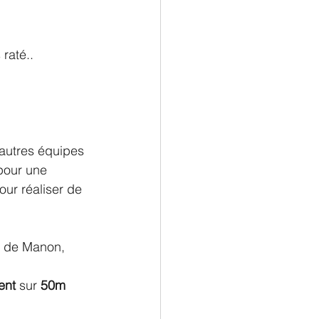
raté..
autres équipes 
pour une 
our réaliser de 
e de Manon, 
ent
 sur 
50m 