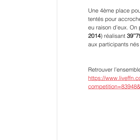
Une 4ème place pour 
tentés pour accroche
eu raison d’eux. On 
2014
) réalisant 
39’’7
aux participants né
Retrouver l’ensemble 
https://www.liveffn.
competition=83948&