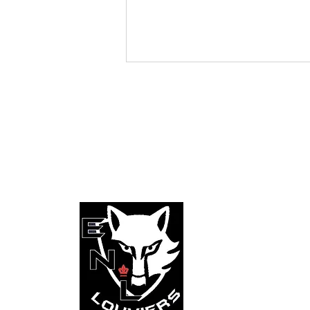
CONTACT
Webconfrontation de l’Ouest U13 -
28/06/2026 à ANGERS
Entente Natation 
Centre Aquatique
Rue du Canal
27400 - Louviers