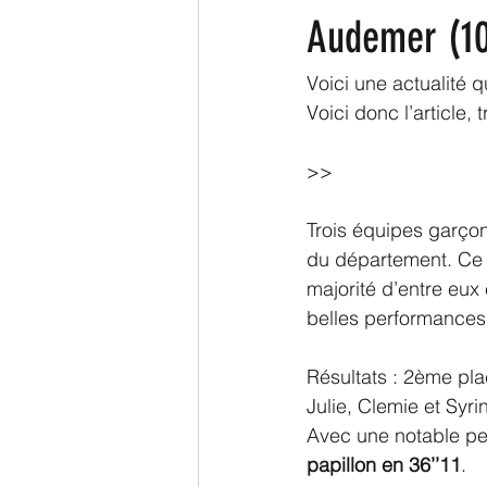
Audemer (10
Voici une actualité q
Voici donc l’article, 
>>
Trois équipes garçon
du département. Ce f
majorité d’entre eux 
belles performances 
Résultats : 2ème pl
Julie, Clemie et Syri
Avec une notable p
papillon en 36’’11
.