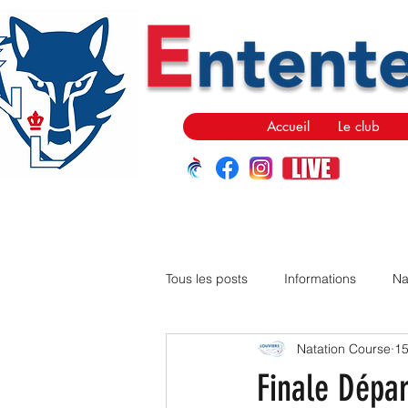
Accueil
Le club
Tous les posts
Informations
Na
Natation Course
15
Finale Dépar