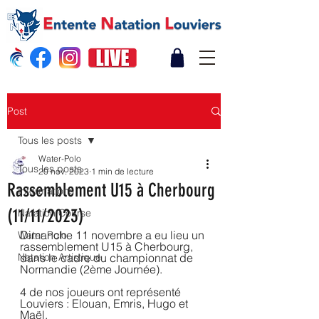
Post
Tous les posts
Water-Polo
Tous les posts
20 nov. 2023
1 min de lecture
Rassemblement U15 à Cherbourg
Informations
(11/11/2023)
Natation Course
Dimanche 11 novembre a eu lieu un 
Water Polo
rassemblement U15 à Cherbourg, 
Natation Artistique
dans le cadre du championnat de 
Normandie (2ème Journée). 
4 de nos joueurs ont représenté 
Louviers : Elouan, Emris, Hugo et 
Maël.