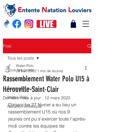
Post
Tous les posts
Water-Polo
Tous les posts
28 févr. 2022
1 min de lecture
Rassemblement Water Polo U15 à
Informations
Hérouville-Saint-Clair
Natation Course
Water Polo
Dernière mise à jour :
12 mars 2022
Dimanche 27 février a eu lieu un 
Natation Artistique
rassemblement U15 où nos 9 
jeunes ont pu s'exercer toute l'après-
midi contre les équipes de 