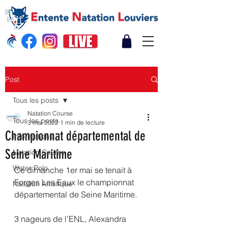
Post
Tous les posts
Natation Course
Tous les posts
3 mai 2022
1 min de lecture
Championnat départemental de
Informations
Seine Maritime
Natation Course
Water Polo
Ce dimanche 1er mai se tenait à 
Forges Les Eaux le championnat 
Natation Artistique
départemental de Seine Maritime. 
3 nageurs de l’ENL, Alexandra 