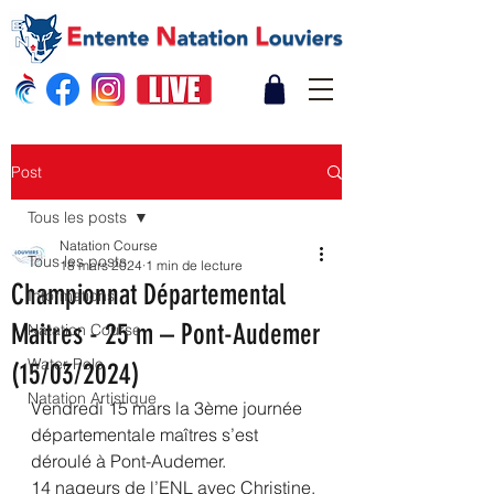
Post
Tous les posts
Natation Course
Tous les posts
18 mars 2024
1 min de lecture
Championnat Départemental
Informations
Maitres - 25 m – Pont-Audemer
Natation Course
Water Polo
(15/03/2024)
Natation Artistique
Vendredi 15 mars la 3ème journée 
départementale maîtres s’est 
déroulé à Pont-Audemer.
14 nageurs de l’ENL avec Christine, 