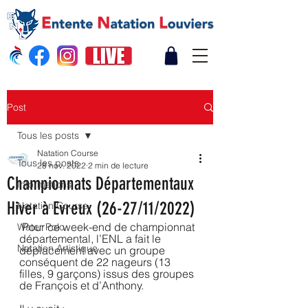
Post
Tous les posts
Natation Course
Tous les posts
28 nov. 2022
2 min de lecture
Championnats Départementaux
Informations
Hiver à Evreux (26-27/11/2022)
Natation Course
 Pour ce week-end de championnat 
Water Polo
départemental, l’ENL a fait le 
Natation Artistique
déplacement avec un groupe 
conséquent de 22 nageurs (13 
filles, 9 garçons) issus des groupes 
de François et d’Anthony.  