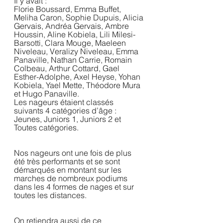
Il y avait :
Florie Boussard, Emma Buffet, 
Meliha Caron, Sophie Dupuis, Alicia 
Gervais, Andréa Gervais, Ambre 
Houssin, Aline Kobiela, Lili Milesi-
Barsotti, Clara Mouge, Maeleen 
Niveleau, Veralizy Niveleau, Emma 
Panaville, Nathan Carrie, Romain 
Colbeau, Arthur Cottard, Gael 
Esther-Adolphe, Axel Heyse, Yohan 
Kobiela, Yael Mette, Théodore Mura 
et Hugo Panaville.
Les nageurs étaient classés 
suivants 4 catégories d’âge : 
Jeunes, Juniors 1, Juniors 2 et 
Toutes catégories.
Nos nageurs ont une fois de plus 
été très performants et se sont 
démarqués en montant sur les 
marches de nombreux podiums 
dans les 4 formes de nages et sur 
toutes les distances.
On retiendra aussi de ce 