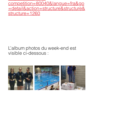
competition=80040&langue=fra&go
=detail&action=structure&structure&
structure=1260
L’album photos du week-end est 
visible ci-dessous :