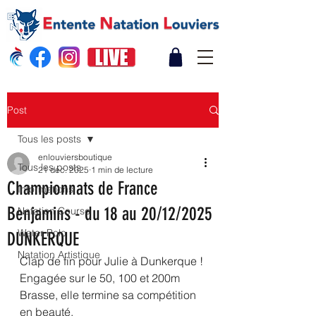
Post
Tous les posts
enlouviersboutique
Tous les posts
21 déc. 2025
1 min de lecture
Championnats de France
Informations
Benjamins - du 18 au 20/12/2025
Natation Course
Water Polo
DUNKERQUE
Natation Artistique
Clap de fin pour Julie à Dunkerque ! 
Engagée sur le 50, 100 et 200m 
Brasse, elle termine sa compétition 
en beauté. 