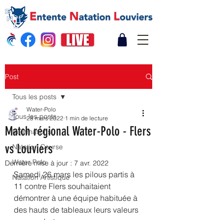
Post
Tous les posts
Water-Polo
Tous les posts
28 mars 2022
1 min de lecture
Match régional Water-Polo - Flers
Informations
vs Louviers
Natation Course
Water Polo
Dernière mise à jour :
7 avr. 2022
Samedi 26 mars les pilous partis à 
Natation Artistique
11 contre Flers souhaitaient 
démontrer à une équipe habituée à 
des hauts de tableaux leurs valeurs 