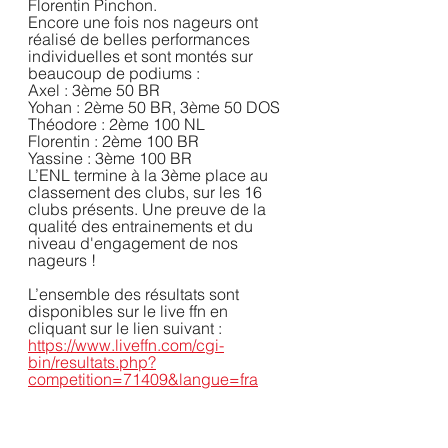
Florentin Pinchon.
Encore une fois nos nageurs ont 
réalisé de belles performances 
individuelles et sont montés sur 
beaucoup de podiums :
Axel : 3ème 50 BR  
Yohan : 2ème 50 BR, 3ème 50 DOS
Théodore : 2ème 100 NL
Florentin : 2ème 100 BR
Yassine : 3ème 100 BR
L’ENL termine à la 3ème place au 
classement des clubs, sur les 16 
clubs présents. Une preuve de la 
qualité des entrainements et du 
niveau d'engagement de nos 
nageurs !
L’ensemble des résultats sont 
disponibles sur le live ffn en 
cliquant sur le lien suivant :
https://www.liveffn.com/cgi-
bin/resultats.php?
competition=71409&langue=fra