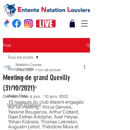
Post
Tous les posts
Natation Course
Tous les posts
3 nov. 2021
1 min de lecture
Meeting de grand Quevilly
Informations
(31/10/2021)
Natation Course
Water Polo
Dernière mise à jour :
10 janv. 2022
10 nageurs du club étaient engagés 
Natation Artistique
sur ce meeting : Alicia Gervais, 
Yassine Bouganza, Arthur Cottard, 
Gael Esther-Adolphe, Axel Heyse, 
Yohan Kobiela, Thomas Lebreton, 
Augustin Lefort, Théodore Mura et 