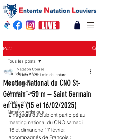
Post
Tous les posts
Natation Course
Tous les posts
24 févr. 2025
1 min de lecture
Meeting National du CNO St-
Informations
Germain - 50 m – Saint Germain
Natation Course
Water Polo
en Laye (15 et 16/02/2025)
Natation Artistique
2 nageurs du club ont participé au 
meeting national du CNO samedi 
16 et dimanche 17 février, 
accompagnés de François :