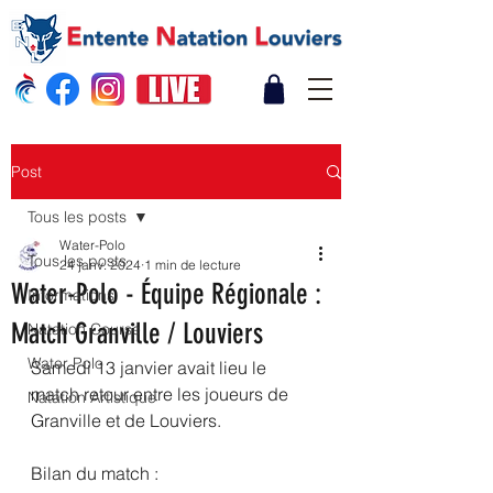
Post
Tous les posts
Water-Polo
Tous les posts
24 janv. 2024
1 min de lecture
Water-Polo - Équipe Régionale :
Informations
Match Granville / Louviers
Natation Course
Water Polo
Samedi 13 janvier avait lieu le 
match retour entre les joueurs de 
Natation Artistique
Granville et de Louviers.
Bilan du match :