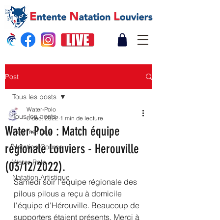
Post
Tous les posts
Water-Polo
Tous les posts
6 déc. 2022
1 min de lecture
Water-Polo : Match équipe
Informations
régionale Louviers - Herouville
Natation Course
Water Polo
(03/12/2022).
Natation Artistique
Samedi soir l'équipe régionale des 
pilous pilous a reçu à domicile 
l'équipe d'Hérouville. Beaucoup de 
supporters étaient présents. Merci à 