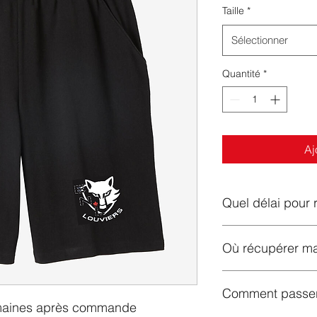
Taille
*
Sélectionner
Quantité
*
Aj
Quel délai pour
Généralement il fau
Où récupérer m
recevoir le ou les ar
commande.
Les commandes ne so
Comment passe
seront à retirer à la
semaines après commande