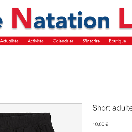
Actualités
Activités
Calendrier
S'inscrire
Boutique
Short adult
Prix
10,00 €